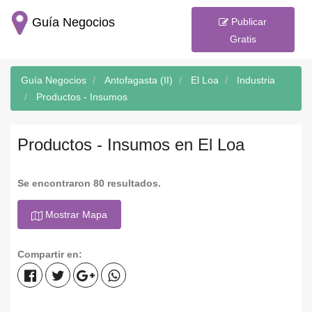
Guía Negocios
Publicar
Gratis
Guía Negocios
Antofagasta (II)
El Loa
Industria
Productos - Insumos
Productos - Insumos en El Loa
Se encontraron 80 resultados.
Mostrar Mapa
Compartir en: