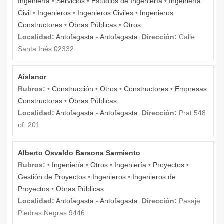
Ingeniería
•
Servicios
•
Estudios de Ingeniería
•
Ingeniería
Civil
•
Ingenieros
•
Ingenieros Civiles
•
Ingenieros
Constructores
•
Obras Públicas
•
Otros
Localidad:
Antofagasta
-
Antofagasta
Dirección:
Calle
Santa Inés 02332
Aislanor
Rubros:
•
Construcción
•
Otros
•
Constructores
•
Empresas
Constructoras
•
Obras Públicas
Localidad:
Antofagasta
-
Antofagasta
Dirección:
Prat 548
of. 201
Alberto Osvaldo Baraona Sarmiento
Rubros:
•
Ingeniería
•
Otros
•
Ingeniería
•
Proyectos
•
Gestión de Proyectos
•
Ingenieros
•
Ingenieros de
Proyectos
•
Obras Públicas
Localidad:
Antofagasta
-
Antofagasta
Dirección:
Pasaje
Piedras Negras 9446