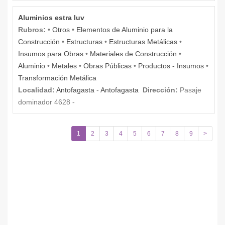
Aluminios estra luv
Rubros:
•
Otros
•
Elementos de Aluminio para la
Construcción
•
Estructuras
•
Estructuras Metálicas
•
Insumos para Obras
•
Materiales de Construcción
•
Aluminio
•
Metales
•
Obras Públicas
•
Productos - Insumos
•
Transformación Metálica
Localidad:
Antofagasta
-
Antofagasta
Dirección:
Pasaje
dominador 4628 -
1
2
3
4
5
6
7
8
9
>