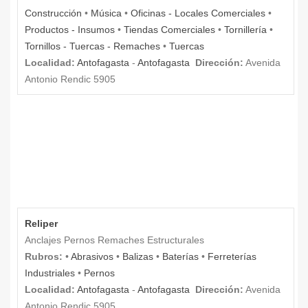
Construcción
•
Música
•
Oficinas - Locales Comerciales
•
Productos - Insumos
•
Tiendas Comerciales
•
Tornillería
•
Tornillos - Tuercas - Remaches
•
Tuercas
Localidad:
Antofagasta
-
Antofagasta
Dirección:
Avenida
Antonio Rendic 5905
Reliper
Anclajes Pernos Remaches Estructurales
Rubros:
•
Abrasivos
•
Balizas
•
Baterías
•
Ferreterías
Industriales
•
Pernos
Localidad:
Antofagasta
-
Antofagasta
Dirección:
Avenida
Antonio Rendic 5905