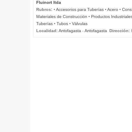
Fluinort ltda
Rubros:
•
Accesorios para Tuberías
•
Acero
•
Const
Materiales de Construcción
•
Productos Industriale
Tuberías
•
Tubos
•
Válvulas
Localidad:
Antofagasta
-
Antofagasta
Dirección: