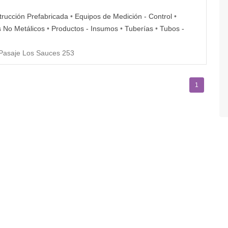
rucción Prefabricada
•
Equipos de Medición - Control
•
s No Metálicos
•
Productos - Insumos
•
Tuberías
•
Tubos -
Pasaje Los Sauces 253
1