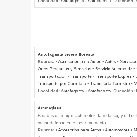
Localidad:
Antofagasta
-
Antofagasta
Dirección:
A
Antofagasta vivero floresta
Rubros:
•
Accesorios para Autos
•
Autos
•
Servicio
Otros Productos y Servicios
•
Servicio Automotriz
•
Transportación
•
Transporte
•
Transporte Exprés - 
Transporte por Carretera
•
Transporte Terrestre
•
V
Localidad:
Antofagasta
-
Antofagasta
Dirección:
l
Armorglass
Parabrisas, maqui, automotriz, lám de seg y ctrl sola
mejor defensa en el peor momento.
Rubros:
•
Accesorios para Autos
•
Automotores
•
M