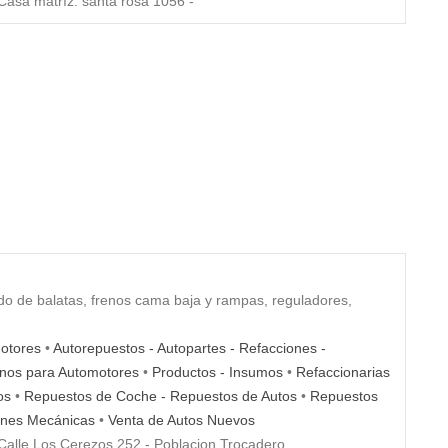
asa matríz: santa rosa 1056 -
ado de balatas, frenos cama baja y rampas, reguladores,
otores
•
Autorepuestos - Autopartes - Refacciones -
nos para Automotores
•
Productos - Insumos
•
Refaccionarias
os
•
Repuestos de Coche - Repuestos de Autos
•
Repuestos
ones Mecánicas
•
Venta de Autos Nuevos
alle Los Cerezos 252 - Poblacion Trocadero