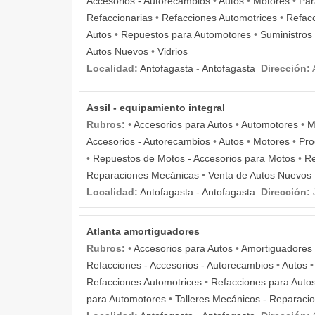
Accesorios - Autorecambios
•
Autos
•
Motores
•
Par
Refaccionarias
•
Refacciones Automotrices
•
Refacc
Autos
•
Repuestos para Automotores
•
Suministros
Autos Nuevos
•
Vidrios
Localidad:
Antofagasta
-
Antofagasta
Dirección:
Assil - equipamiento integral
Rubros:
•
Accesorios para Autos
•
Automotores
•
M
Accesorios - Autorecambios
•
Autos
•
Motores
•
Pro
•
Repuestos de Motos - Accesorios para Motos
•
Re
Reparaciones Mecánicas
•
Venta de Autos Nuevos
Localidad:
Antofagasta
-
Antofagasta
Dirección:
J
Atlanta amortiguadores
Rubros:
•
Accesorios para Autos
•
Amortiguadores
Refacciones - Accesorios - Autorecambios
•
Autos
Refacciones Automotrices
•
Refacciones para Auto
para Automotores
•
Talleres Mecánicos - Reparaci