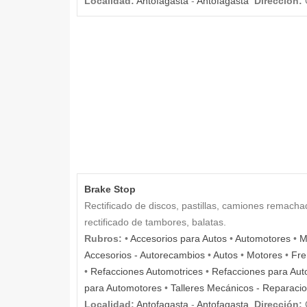
Localidad:
Antofagasta
-
Antofagasta
Dirección:
C
Brake Stop
Rectificado de discos, pastillas, camiones remach
rectificado de tambores, balatas.
Rubros:
•
Accesorios para Autos
•
Automotores
•
M
Accesorios - Autorecambios
•
Autos
•
Motores
•
Fre
•
Refacciones Automotrices
•
Refacciones para Aut
para Automotores
•
Talleres Mecánicos - Reparaci
Localidad:
Antofagasta
-
Antofagasta
Dirección:
C