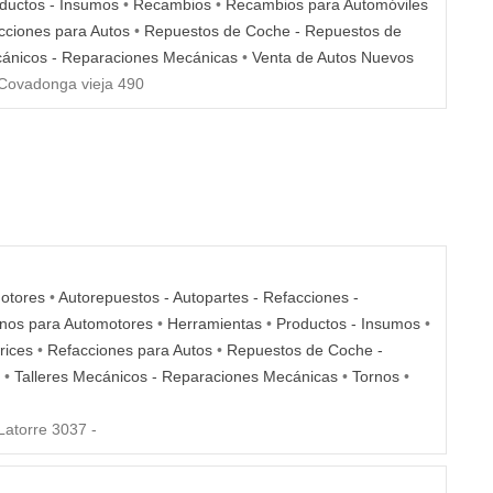
ductos - Insumos
•
Recambios
•
Recambios para Automóviles
cciones para Autos
•
Repuestos de Coche - Repuestos de
cánicos - Reparaciones Mecánicas
•
Venta de Autos Nuevos
Covadonga vieja 490
otores
•
Autorepuestos - Autopartes - Refacciones -
nos para Automotores
•
Herramientas
•
Productos - Insumos
•
rices
•
Refacciones para Autos
•
Repuestos de Coche -
•
Talleres Mecánicos - Reparaciones Mecánicas
•
Tornos
•
atorre 3037 -