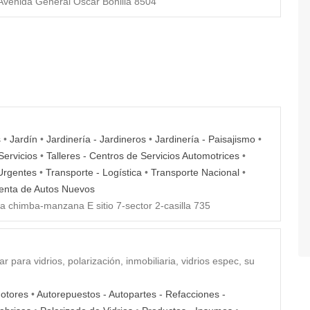
venida General Oscar Bonilla 8504
s
•
Jardín
•
Jardinería - Jardineros
•
Jardinería - Paisajismo
•
Servicios
•
Talleres - Centros de Servicios Automotrices
•
Urgentes
•
Transporte - Logística
•
Transporte Nacional
•
enta de Autos Nuevos
a chimba-manzana E sitio 7-sector 2-casilla 735
r para vidrios, polarización, inmobiliaria, vidrios espec, su
otores
•
Autorepuestos - Autopartes - Refacciones -