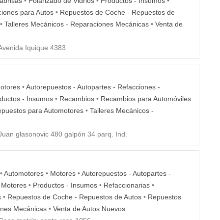
abrisas
•
Polarizado de Vidrios
•
Productos - Insumos
•
iones para Autos
•
Repuestos de Coche - Repuestos de
•
Talleres Mecánicos - Reparaciones Mecánicas
•
Venta de
Avenida Iquique 4383
otores
•
Autorepuestos - Autopartes - Refacciones -
ductos - Insumos
•
Recambios
•
Recambios para Automóviles
puestos para Automotores
•
Talleres Mecánicos -
uan glasonovic 480 galpón 34 parq. Ind.
•
Automotores
•
Motores
•
Autorepuestos - Autopartes -
•
Motores
•
Productos - Insumos
•
Refaccionarias
•
s
•
Repuestos de Coche - Repuestos de Autos
•
Repuestos
ones Mecánicas
•
Venta de Autos Nuevos