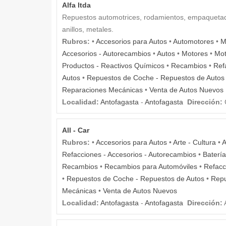
Alfa ltda
Repuestos automotrices, rodamientos, empaquetadur
anillos, metales.
Rubros:
•
Accesorios para Autos
•
Automotores
•
M
Accesorios - Autorecambios
•
Autos
•
Motores
•
Mot
Productos - Reactivos Químicos
•
Recambios
•
Ref
Autos
•
Repuestos de Coche - Repuestos de Autos
Reparaciones Mecánicas
•
Venta de Autos Nuevos
Localidad:
Antofagasta
-
Antofagasta
Dirección:
C
All - Car
Rubros:
•
Accesorios para Autos
•
Arte - Cultura
•
A
Refacciones - Accesorios - Autorecambios
•
Baterí
Recambios
•
Recambios para Automóviles
•
Refacc
•
Repuestos de Coche - Repuestos de Autos
•
Repu
Mecánicas
•
Venta de Autos Nuevos
Localidad:
Antofagasta
-
Antofagasta
Dirección:
A