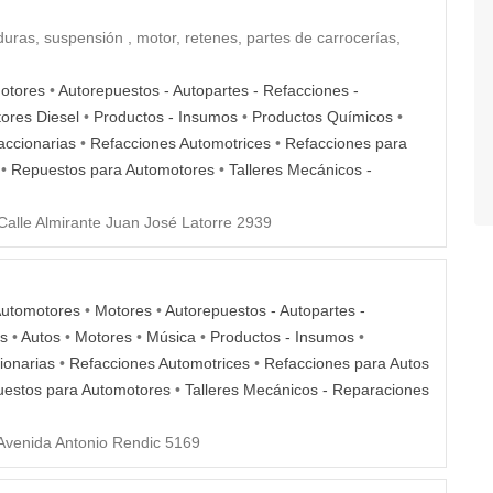
as, suspensión , motor, retenes, partes de carrocerías,
otores
•
Autorepuestos - Autopartes - Refacciones -
ores Diesel
•
Productos - Insumos
•
Productos Químicos
•
accionarias
•
Refacciones Automotrices
•
Refacciones para
•
Repuestos para Automotores
•
Talleres Mecánicos -
alle Almirante Juan José Latorre 2939
utomotores
•
Motores
•
Autorepuestos - Autopartes -
as
•
Autos
•
Motores
•
Música
•
Productos - Insumos
•
ionarias
•
Refacciones Automotrices
•
Refacciones para Autos
estos para Automotores
•
Talleres Mecánicos - Reparaciones
venida Antonio Rendic 5169