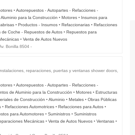
otores
•
Autorepuestos - Autopartes - Refacciones -
Aluminio para la Construcción
•
Motores
•
Insumos para
abrisas
•
Productos - Insumos
•
Refaccionarias
•
Refacciones
 de Coche - Repuestos de Autos
•
Repuestos para
 Mecánicas
•
Venta de Autos Nuevos
v. Bonilla 8504 -
 instalaciones, reparaciones, puertas y ventanas shower doors,
otores
•
Autorepuestos - Autopartes - Refacciones -
tos de Aluminio para la Construcción
•
Motores
•
Estructuras
eriales de Construcción
•
Aluminio
•
Metales
•
Obras Públicas
s
•
Refacciones Automotrices
•
Refacciones para Autos
•
stos para Automotores
•
Suministros
•
Suministros
Reparaciones Mecánicas
•
Venta de Autos Nuevos
•
Ventanas
•