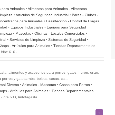
s para Animales
•
Alimentos para Animales - Alimentos
Limpieza
•
Artículos de Seguridad Industrial
•
Bares - Clubes -
ncentrados para Animales
•
Desinfección - Control de Plagas
idad
•
Equipos Industriales
•
Equipos para Seguridad
impieza
•
Mascotas
•
Oficinas - Locales Comerciales
•
rial
•
Servicios de Limpieza
•
Sistemas de Seguridad
•
hops - Artículos para Animales
•
Tiendas Departamentales
ribe 610 -
ta, alimentos y accesorios para perros, gatos, hurón, erizo,
 perros y gatosarnés, bolsos, casas, ca...
imal Diverso
•
Animales - Mascotas
•
Casas para Perros
•
ops - Artículos para Animales
•
Tiendas Departamentales
ucre 693, Antofagasta
1