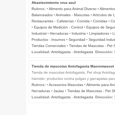
Abastecimiento cruz azul
Rubros:
•
Alimento para Animal Diverso
•
Alimento
Balanceados
•
Animales - Mascotas
•
Artículos de 
Restaurantes - Cafeterías
•
Comida
•
Comidas
•
Co
•
Equipos de Medición - Control
•
Equipos de Segur
Industrial
•
Herraduras
•
Industria
•
Limpiadores
•
L
Productos - Insumos
•
Seguridad
•
Seguridad Indust
Tiendas Comerciales
•
Tiendas de Mascotas - Pet S
Localidad:
Antofagasta
-
Antofagasta
Dirección:
U
Tienda de mascotas Antofagasta Macromascot
Tienda de mascotas Antofagasta, Pet shop Antofagas
hámster, productos contra pulgas y garrapatas para
Rubros:
•
Accesorios Mascotas
•
Alimento para An
Herraduras
•
Jaulas
•
Tiendas de Mascotas - Pet Sh
Localidad:
Antofagasta
-
Antofagasta
Dirección:
S